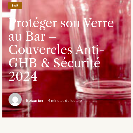
BAR
Protéger son Verre
au Bar –
Couvercles Anti-
GHB & Sécurité
2024
Epicurien
4 minutes de lecture