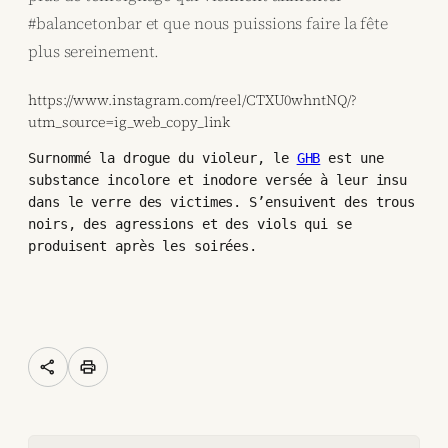
#balancetonbar et que nous puissions faire la fête
plus sereinement.
https://www.instagram.com/reel/CTXU0whntNQ/?
utm_source=ig_web_copy_link
Surnommé la drogue du violeur, le 
GHB
 est une 
substance incolore et inodore versée à leur insu 
dans le verre des victimes. S’ensuivent des trous 
noirs, des agressions et des viols qui se 
produisent après les soirées.

share
print