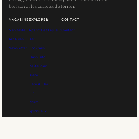
boisson et les curieux du terroir.
MAGAZINE
EXPLORER
CONTACT
Manifeste
Apéritif et Liqueur
Contact
Archives
Bar
Newsletter
Cocktails
Flash Info
Restaurant
Bière
Café & Thé
Gin
Rhum
Spiritueux
Vin
Whisky