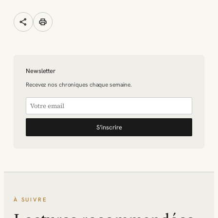
share
print
Newsletter
Recevez nos chroniques chaque semaine.
S’inscrire
À SUIVRE