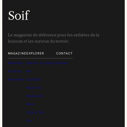
Soif
Le magazine de référence pour les esthètes de la
boisson et les curieux du terroir.
MAGAZINE
EXPLORER
CONTACT
Manifeste
Apéritif et Liqueur
Contact
Archives
Bar
Newsletter
Cocktails
Flash Info
Restaurant
Bière
Café & Thé
Gin