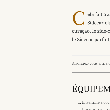
C
ela fait 5 
Sidecar cl
curaçao, le side-
le Sidecar parfai
Abonnez-vous à ma 
ÉQUIPE
Ensemble à cock
Hawthorne, une p