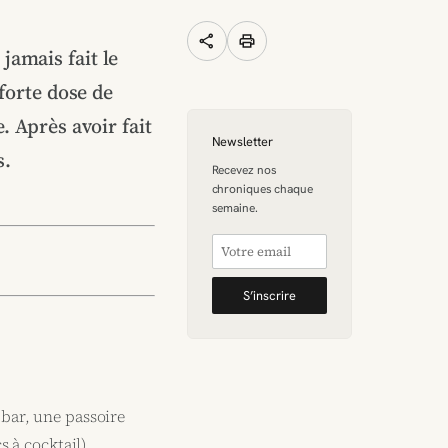
share
print
 jamais fait le
forte dose de
. Après avoir fait
Newsletter
s.
Recevez nos
chroniques chaque
semaine.
S’inscrire
bar, une passoire
s à cocktail)