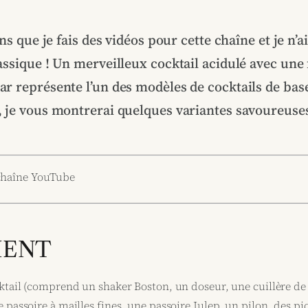
ans que je fais des vidéos pour cette chaîne et je n’ai
assique ! Un merveilleux cocktail acidulé avec une 
car représente l’un des modèles de cocktails de base
t, je vous montrerai quelques variantes savoureuse
chaîne YouTube
MENT
tail (comprend un shaker Boston, un doseur, une cuillère de 
assoire à mailles fines, une passoire Julep, un pilon, des pic