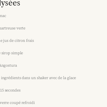
ysées
gnac
hartreuse verte
e jus de citron frais
e sirop simple
’Angostura
s ingrédients dans un shaker avec de la glace
 15 secondes
 verre coupé refroidi