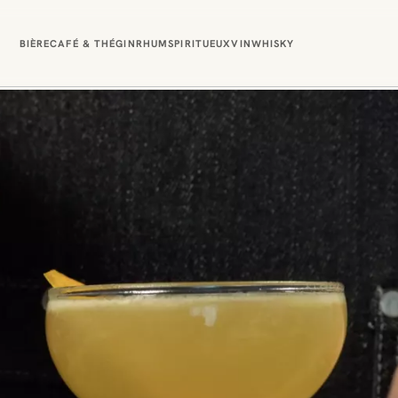
BIÈRE
CAFÉ & THÉ
GIN
RHUM
SPIRITUEUX
VIN
WHISKY