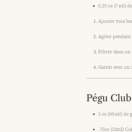
0,25 oz (7 ml) d
Ajouter tous le
Agiter pendant
Filtrer dans un
Garnir avec un 
Pégu Club
2 oz (60 ml) de 
.75oz (22ml) Co