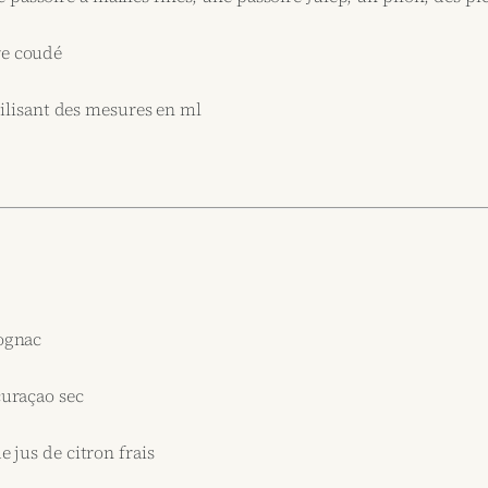
re coudé
ilisant des mesures en ml
Cognac
curaçao sec
e jus de citron frais