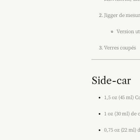
Jigger de mesu
Version ut
Verres coupés
Side-car
1,5 oz (45 ml) 
1 oz (30 ml) de 
0,75 oz (22 ml) d