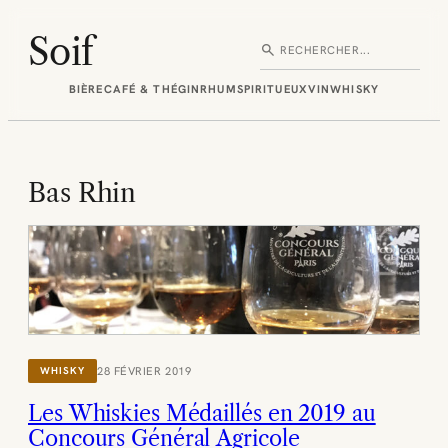
Aller
au
Soif
search
Rechercher
contenu
BIÈRE
CAFÉ & THÉ
GIN
RHUM
SPIRITUEUX
VIN
WHISKY
Bas Rhin
28 FÉVRIER 2019
WHISKY
Les Whiskies Médaillés en 2019 au
Concours Général Agricole