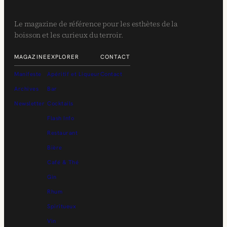
Le magazine de référence pour les esthètes de la
boisson et les curieux du terroir.
MAGAZINE
EXPLORER
CONTACT
Manifeste
Apéritif et Liqueur
Contact
Archives
Bar
Newsletter
Cocktails
Flash Info
Restaurant
Bière
Café & Thé
Gin
Rhum
Spiritueux
Vin