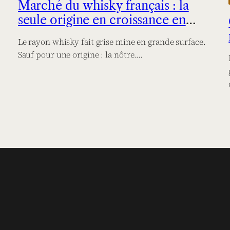
Marché du whisky français : la
seule origine en croissance en
2026
Le rayon whisky fait grise mine en grande surface.
Sauf pour une origine : la nôtre.…