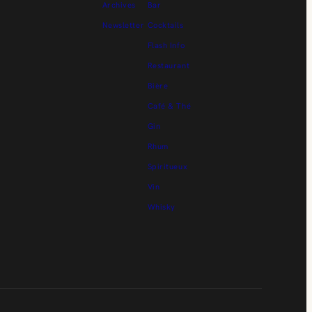
Archives
Bar
Newsletter
Cocktails
Flash Info
Restaurant
Bière
Café & Thé
Gin
Rhum
Spiritueux
Vin
Whisky