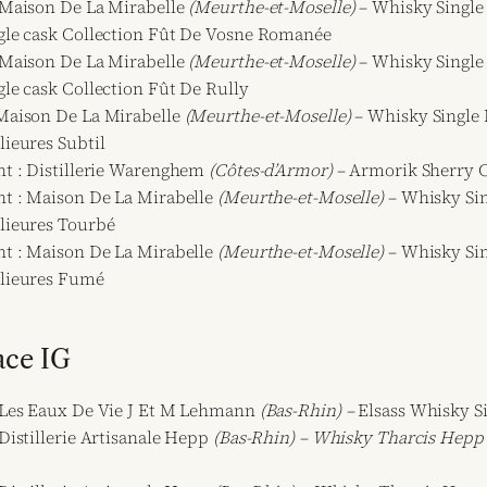
Maison De La Mirabelle
(Meurthe-et-Moselle)
– Whisky Single
gle cask Collection Fût De Vosne Romanée
Maison De La Mirabelle
(Meurthe-et-Moselle)
– Whisky Single
gle cask Collection Fût De Rully
Maison De La Mirabelle
(Meurthe-et-Moselle)
– Whisky Single 
lieures Subtil
nt : Distillerie Warenghem
(Côtes-d’Armor)
– Armorik Sherry 
nt : Maison De La Mirabelle
(Meurthe-et-Moselle)
– Whisky Sin
lieures Tourbé
nt : Maison De La Mirabelle
(Meurthe-et-Moselle)
– Whisky Sin
elieures Fumé
ace IG
Les Eaux De Vie J Et M Lehmann
(Bas-Rhin) –
Elsass Whisky Si
Distillerie Artisanale Hepp
(Bas-Rhin) – Whisky Tharcis Hepp 