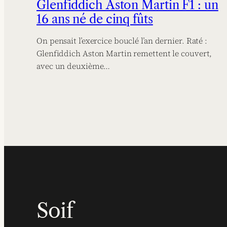
Glenfiddich Aston Martin F1 : un
16 ans né de cinq fûts
On pensait l’exercice bouclé l’an dernier. Raté :
Glenfiddich Aston Martin remettent le couvert,
avec un deuxième…
Soif