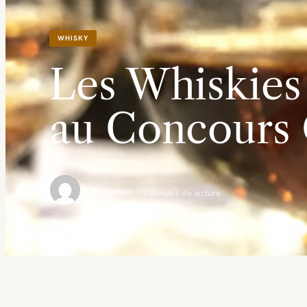
WHISKY
Les Whiskies
au Concours 
Epicurien
2 minutes de lecture