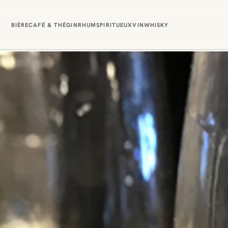
BIÈRE
CAFÉ & THÉ
GIN
RHUM
SPIRITUEUX
VIN
WHISKY