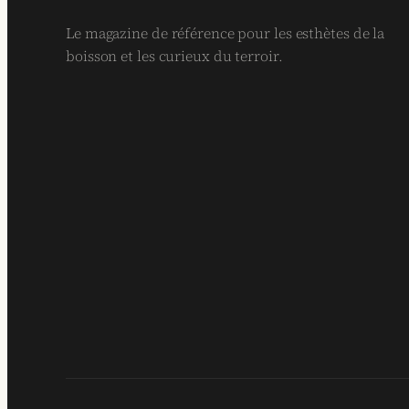
Le magazine de référence pour les esthètes de la
boisson et les curieux du terroir.