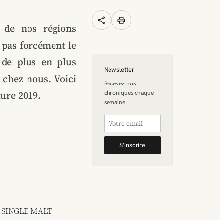
share
print
 de nos régions
 pas forcément le
 de plus en plus
Newsletter
chez nous. Voici
Recevez nos
ture 2019.
chroniques chaque
semaine.
S’inscrire
 SINGLE MALT