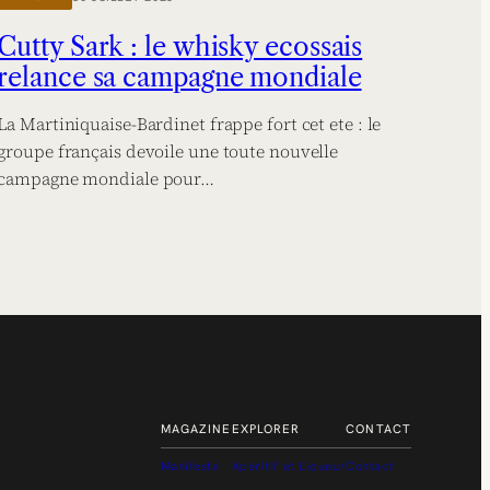
Cutty Sark : le whisky ecossais
relance sa campagne mondiale
La Martiniquaise-Bardinet frappe fort cet ete : le
groupe français devoile une toute nouvelle
campagne mondiale pour…
MAGAZINE
EXPLORER
CONTACT
Manifeste
Apéritif et Liqueur
Contact