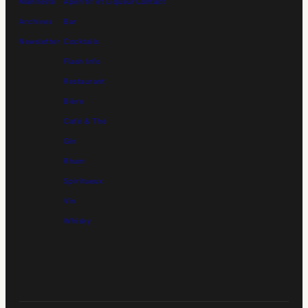
Manifeste
Apéritif et Liqueur
Contact
Archives
Bar
Newsletter
Cocktails
Flash Info
Restaurant
Bière
Café & Thé
Gin
Rhum
Spiritueux
Vin
Whisky