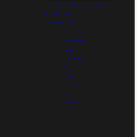
Manifeste
Apéritif et Liqueur
Contact
Archives
Bar
Newsletter
Cocktails
Flash Info
Restaurant
Bière
Café & Thé
Gin
Rhum
Spiritueux
Vin
Whisky