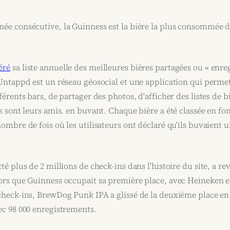
née consécutive, la Guinness est la bière la plus consommée 
éré
sa liste annuelle des meilleures bières partagées ou « enreg
 Untappd est un réseau géosocial et une application qui permet
férents bars, de partager des photos, d'afficher des listes de bi
ls sont leurs amis. en buvant. Chaque bière a été classée en 
nombre de fois où les utilisateurs ont déclaré qu'ils buvaient
cté plus de 2 millions de check-ins dans l'histoire du site, a r
lors que Guinness occupait sa première place, avec Heineken 
check-ins, BrewDog Punk IPA a glissé de la deuxième place en 
ec 98 000 enregistrements.