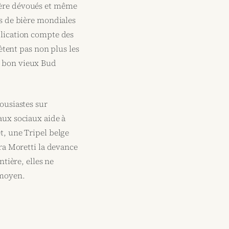
ière dévoués et même
es de bière mondiales
plication compte des
lètent pas non plus les
e bon vieux Bud
ousiastes sur
aux sociaux aide à
t, une Tripel belge
rra Moretti la devance
ntière, elles ne
 moyen.