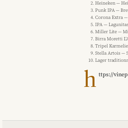
Heineken — Hei
Punk IPA — Bre
Corona Extra —
IPA — Lagunitas
Miller Lite — M
Birra Moretti L
Tripel Karmelie
Stella Artois — 
Lager tradition
h
ttps://vine