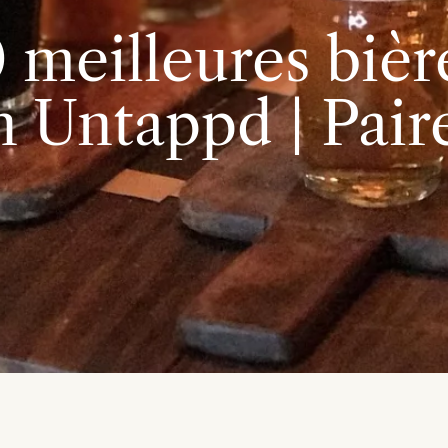
0 meilleures bièr
n Untappd | Pair