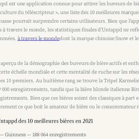
pd est une application connue pour attirer les buveurs de b
culture du téléscripteur », une liste des 10 meilleures marqu
asse pourrait surprendre certains utilisateurs. Bien que l'ap
s à travers le monde, les statistiques finales d'Untappd ne ref
sommées.
à travers le monde
dont la marque chinoise Snow et l
n aperçu de la démographie des buveurs de bière actifs et enth
tte échelle mondiale et cette mentalité de ruche sur les rése
es 10 premiers. Au huitième rang se trouve la Tripel Karmelie
9 000 enregistrements, tandis que la bière blonde italienne Bi
gistrements. Bien que ces bières soient des classiques à part e
airement ce que boit le amateur de bière ou le consommateur
'Untappd des 10 meilleures bières en 2021
 — Guinness — 188 064 enregistrements