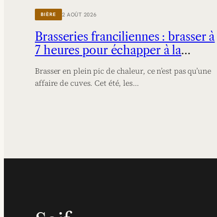
2 AOÛT 2026
BIÈRE
Brasseries franciliennes : brasser à
7 heures pour échapper à la
chaleur
Brasser en plein pic de chaleur, ce n’est pas qu’une
affaire de cuves. Cet été, les…