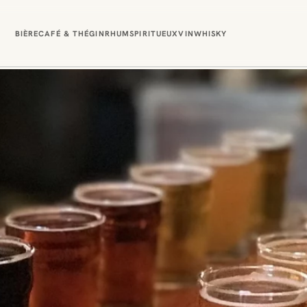
BIÈRE
CAFÉ & THÉ
GIN
RHUM
SPIRITUEUX
VIN
WHISKY