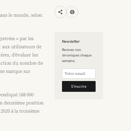
share
print
dans le monde, selon
istrées » par les
Newsletter
 aux utilisateurs de
Recevez nos
ères, d'évaluer les
chroniques chaque
semaine.
fonction du nombre de
 une marque sur
S’inscrire
evendiqué 188 000
en deuxième position
2020 à la troisième