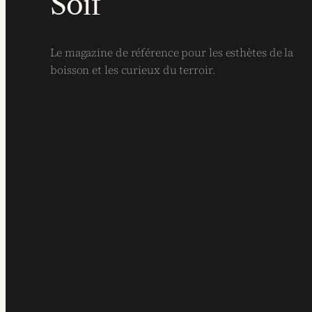
Soif
Le magazine de référence pour les esthètes de la
boisson et les curieux du terroir.