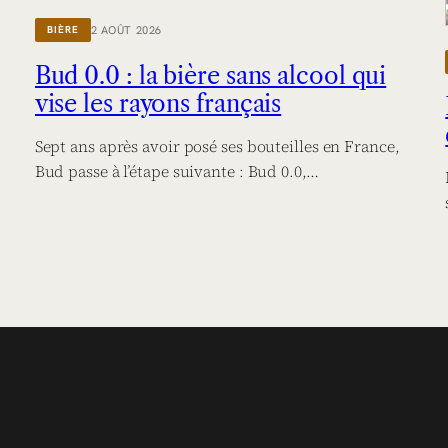
2 AOÛT 2026
BIÈRE
Bud 0.0 : la bière sans alcool qui
vise les rayons français
Sept ans après avoir posé ses bouteilles en France,
Bud passe à l’étape suivante : Bud 0.0,…