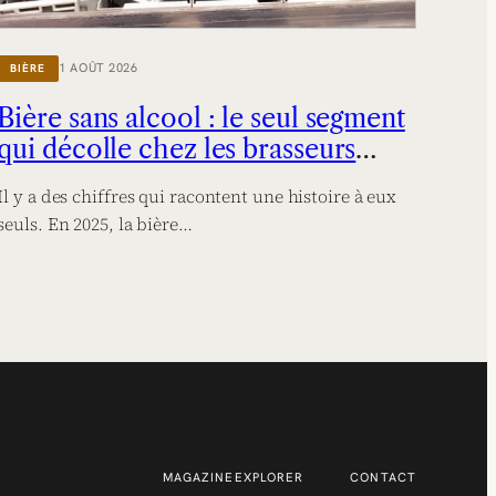
1 AOÛT 2026
BIÈRE
Bière sans alcool : le seul segment
qui décolle chez les brasseurs
français
Il y a des chiffres qui racontent une histoire à eux
seuls. En 2025, la bière…
MAGAZINE
EXPLORER
CONTACT