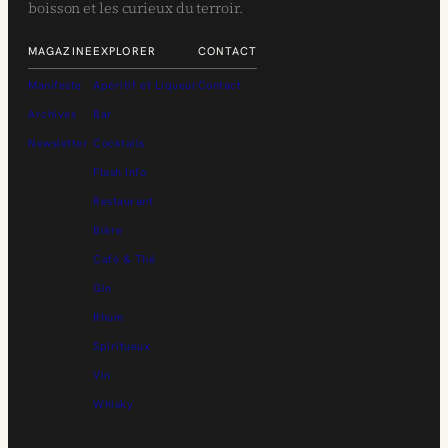
boisson et les curieux du terroir.
MAGAZINE
EXPLORER
CONTACT
Manifeste
Apéritif et Liqueur
Contact
Archives
Bar
Newsletter
Cocktails
Flash Info
Restaurant
Bière
Café & Thé
Gin
Rhum
Spiritueux
Vin
Whisky