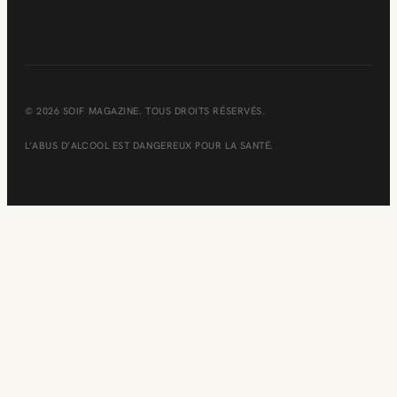
© 2026 SOIF MAGAZINE. TOUS DROITS RÉSERVÉS.
L’ABUS D’ALCOOL EST DANGEREUX POUR LA SANTÉ.