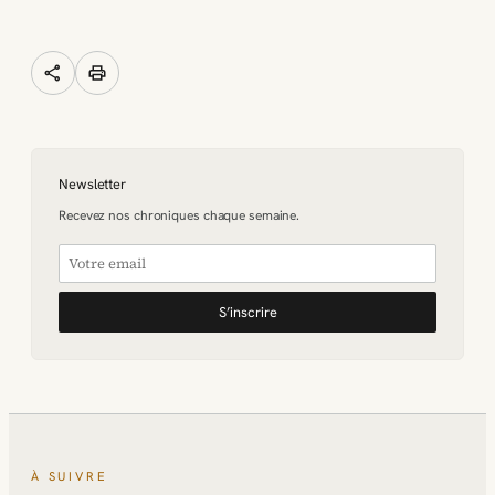
share
print
Newsletter
Recevez nos chroniques chaque semaine.
S’inscrire
À SUIVRE