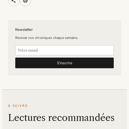
share
print
Newsletter
Recevez nos chroniques chaque semaine.
S’inscrire
À SUIVRE
Lectures recommandées