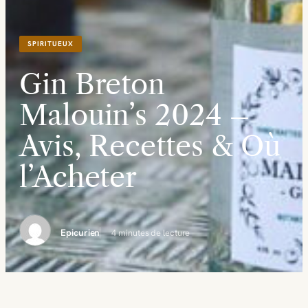
SPIRITUEUX
Gin Breton
Malouin’s 2024 –
Avis, Recettes & Où
l’Acheter
Epicurien
4 minutes de lecture