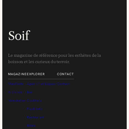
Soif
Le magazine de référence pour les esthètes de la
boisson et les curieux du terroir.
MAGAZINE
EXPLORER
CONTACT
Manifeste
Apéritif et Liqueur
Contact
Archives
Bar
Newsletter
Cocktails
Flash Info
Restaurant
Bière