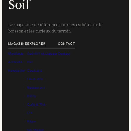
Soif
Le magazine de référence pour les esthètes de la
boisson et les curieux du terroir.
MAGAZINE
EXPLORER
CONTACT
Manifeste
Apéritif et Liqueur
Contact
Archives
Bar
Newsletter
Cocktails
Flash Info
Restaurant
Bière
Café & Thé
Gin
Rhum
Spiritueux