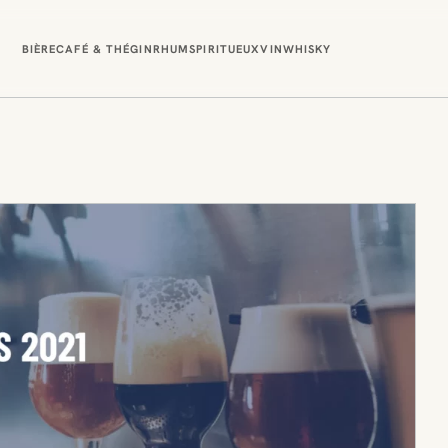
BIÈRE
CAFÉ & THÉ
GIN
RHUM
SPIRITUEUX
VIN
WHISKY