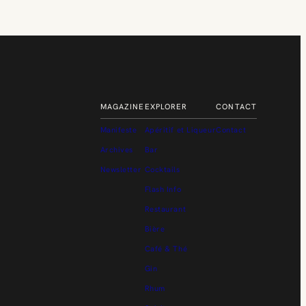
MAGAZINE
EXPLORER
CONTACT
Manifeste
Apéritif et Liqueur
Contact
Archives
Bar
Newsletter
Cocktails
Flash Info
Restaurant
Bière
Café & Thé
Gin
Rhum