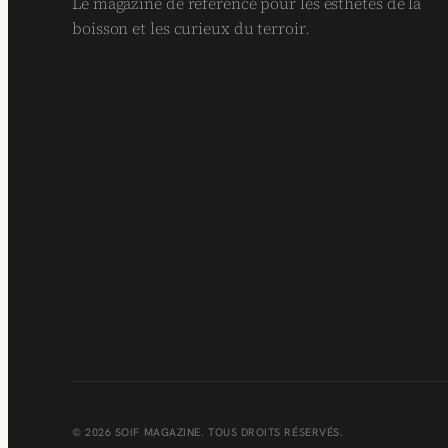
Le magazine de référence pour les esthètes de la
boisson et les curieux du terroir.
© 2026 SOIF MAGAZINE. TOUS DROITS RÉSERVÉS.