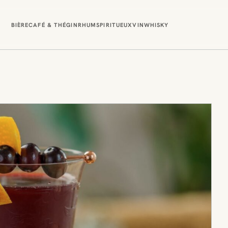
BIÈRE
CAFÉ & THÉ
GIN
RHUM
SPIRITUEUX
VIN
WHISKY