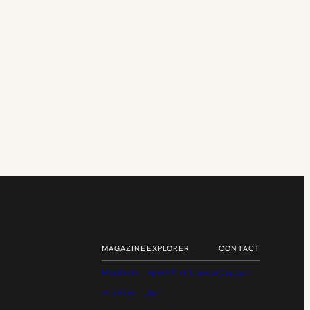
MAGAZINE
EXPLORER
CONTACT
Manifeste
Apéritif et Liqueur
Contact
Archives
Bar