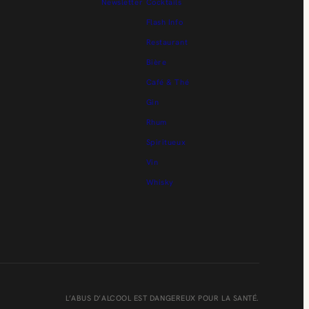
Newsletter
Cocktails
Flash Info
Restaurant
Bière
Café & Thé
Gin
Rhum
Spiritueux
Vin
Whisky
L’ABUS D’ALCOOL EST DANGEREUX POUR LA SANTÉ.