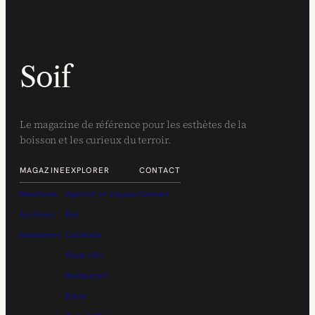
Soif
Le magazine de référence pour les esthètes de la
boisson et les curieux du terroir.
MAGAZINE
EXPLORER
CONTACT
Manifeste
Apéritif et Liqueur
Contact
Archives
Bar
Newsletter
Cocktails
Flash Info
Restaurant
Bière