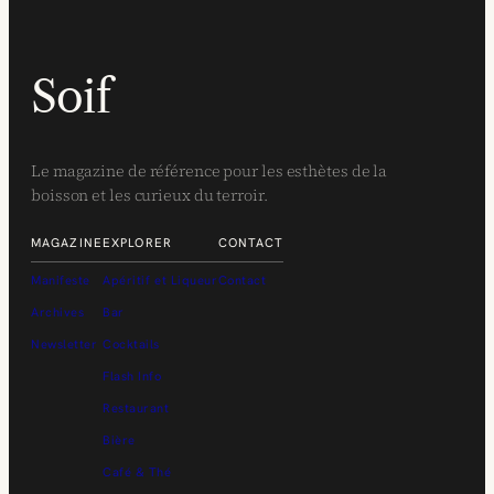
Soif
Le magazine de référence pour les esthètes de la
boisson et les curieux du terroir.
MAGAZINE
EXPLORER
CONTACT
Manifeste
Apéritif et Liqueur
Contact
Archives
Bar
Newsletter
Cocktails
Flash Info
Restaurant
Bière
Café & Thé