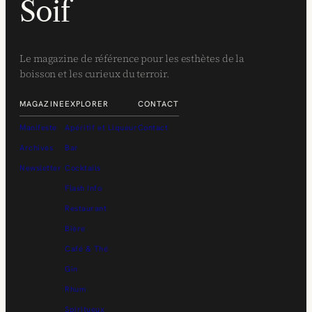
Soif
Le magazine de référence pour les esthètes de la
boisson et les curieux du terroir.
MAGAZINE
EXPLORER
CONTACT
Manifeste
Apéritif et Liqueur
Contact
Archives
Bar
Newsletter
Cocktails
Flash Info
Restaurant
Bière
Café & Thé
Gin
Rhum
Spiritueux