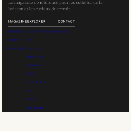
Le magazine de référence pour les esthètes de la
boisson et les curieux du terroir.
MAGAZINE
EXPLORER
CONTACT
Manifeste
Apéritif et Liqueur
Contact
Archives
Bar
Newsletter
Cocktails
Flash Info
Restaurant
Bière
Café & Thé
Gin
Rhum
Spiritueux
Vin
Whisky