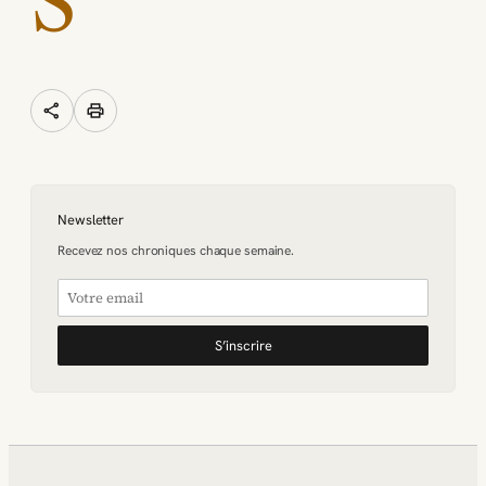
S
share
print
Newsletter
Recevez nos chroniques chaque semaine.
S’inscrire