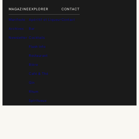
MAGAZINE
EXPLORER
CONTACT
Manifeste
Apéritif et Liqueur
Contact
Archives
Bar
Newsletter
Cocktails
Flash Info
Restaurant
Bière
Café & Thé
Gin
Rhum
Spiritueux
Vin
Whisky