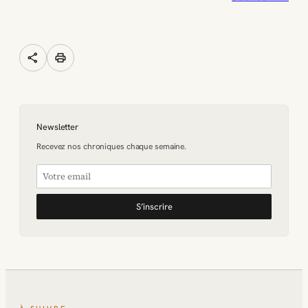
share
print
Newsletter
Recevez nos chroniques chaque semaine.
S’inscrire