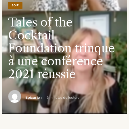
SOIF
Tales of the
Cocktail
Foundation trinque
à une conférence
2021 réussie
Epicurien
6 minutes de lecture