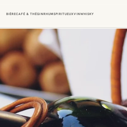
BIÈRE
CAFÉ & THÉ
GIN
RHUM
SPIRITUEUX
VIN
WHISKY