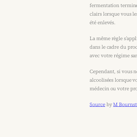
fermentation terminé.
clairs lorsque vous l
été enlevés.
La même règle s’appli
dans le cadre du pro
avec votre régime sa
Cependant, si vous ne
alcoolisées lorsque v
médecin ou votre pro
Source
by
M Bourns