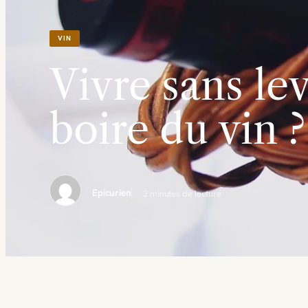
VIN
Vivre sans le
boire du vin ?
Epicurien
2 minutes de lecture