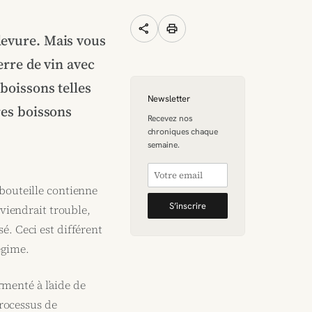
share
print
levure. Mais vous
erre de vin avec
 boissons telles
Newsletter
res boissons
Recevez nos
chroniques chaque
semaine.
 bouteille contienne
S’inscrire
eviendrait trouble,
é. Ceci est différent
régime.
rmenté à l’aide de
processus de