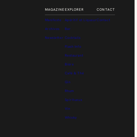
MAGAZINE
EXPLORER
CONTACT
Manifeste
Apéritif et Liqueur
Contact
Archives
Bar
Newsletter
Cocktails
Flash Info
Restaurant
Bière
Café & Thé
Gin
Rhum
Spiritueux
Vin
Whisky