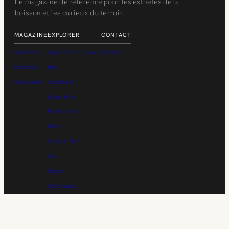
Le magazine de référence pour les esthètes de la
boisson et les curieux du terroir.
MAGAZINE
EXPLORER
CONTACT
Manifeste
Apéritif et Liqueur
Contact
Archives
Bar
Newsletter
Cocktails
Flash Info
Restaurant
Bière
Café & Thé
Gin
Rhum
Spiritueux
Vin
Whisky