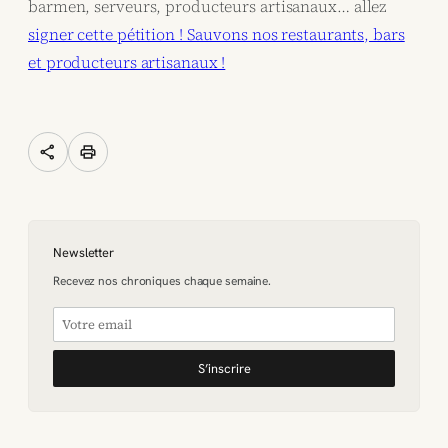
barmen, serveurs, producteurs artisanaux… allez
signer cette pétition ! Sauvons nos restaurants, bars
et producteurs artisanaux !
share
print
Newsletter
Recevez nos chroniques chaque semaine.
S’inscrire