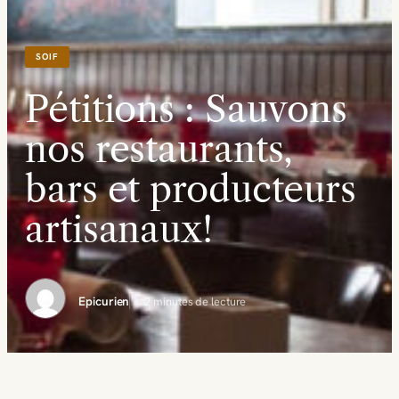
SOIF
Pétitions : Sauvons
nos restaurants,
bars et producteurs
artisanaux!
Epicurien
2 minutes de lecture