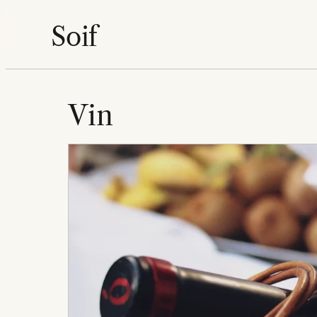
Aller
Soif
au
contenu
Vin