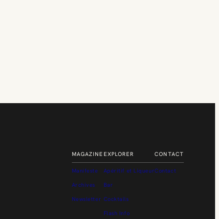
MAGAZINE
EXPLORER
CONTACT
Manifeste
Apéritif et Liqueur
Contact
Archives
Bar
Newsletter
Cocktails
Flash Info