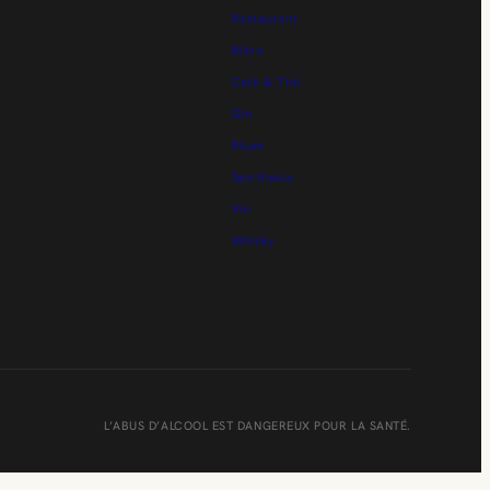
Restaurant
Bière
Café & Thé
Gin
Rhum
Spiritueux
Vin
Whisky
L’ABUS D’ALCOOL EST DANGEREUX POUR LA SANTÉ.