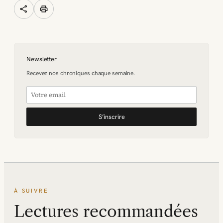
share
print
Newsletter
Recevez nos chroniques chaque semaine.
S’inscrire
À SUIVRE
Lectures recommandées