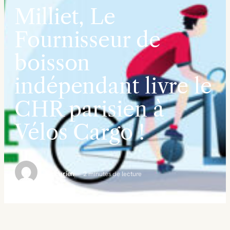
Milliet, Le
Fournisseur de
boisson
indépendant livre le
CHR parisien à
Vélos Cargo !
Epicurien
2 minutes de lecture