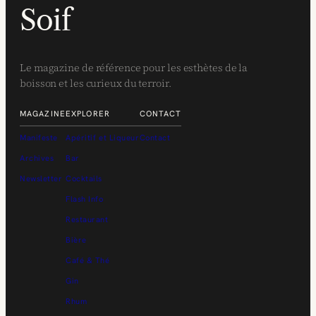
Soif
Le magazine de référence pour les esthètes de la
boisson et les curieux du terroir.
MAGAZINE
EXPLORER
CONTACT
Manifeste
Apéritif et Liqueur
Contact
Archives
Bar
Newsletter
Cocktails
Flash Info
Restaurant
Bière
Café & Thé
Gin
Rhum