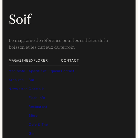
Soif
Le magazine de référence pour les esthètes de la
boisson et les curieux du terroir.
MAGAZINE
EXPLORER
CONTACT
Manifeste
Apéritif et Liqueur
Contact
Archives
Bar
Newsletter
Cocktails
Flash Info
Restaurant
Bière
Café & Thé
Gin