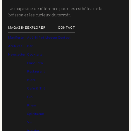
Le magazine de référence pour les esthètes de la
boisson et les curieux du terroir.
MAGAZINE
EXPLORER
CONTACT
Manifeste
Apéritif et Liqueur
Contact
Archives
Bar
Newsletter
Cocktails
Flash Info
Restaurant
Bière
Café & Thé
Gin
Rhum
Spiritueux
Vin
Whisky