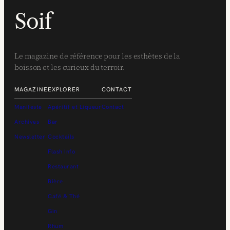
Soif
Le magazine de référence pour les esthètes de la
boisson et les curieux du terroir.
MAGAZINE
EXPLORER
CONTACT
Manifeste
Apéritif et Liqueur
Contact
Archives
Bar
Newsletter
Cocktails
Flash Info
Restaurant
Bière
Café & Thé
Gin
Rhum