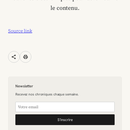
le contenu.
Source link
share
print
Newsletter
Recevez nos chroniques chaque semaine.
S’inscrire