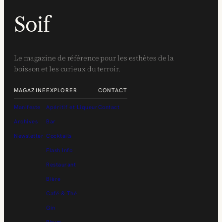
Soif
Le magazine de référence pour les esthètes de la
boisson et les curieux du terroir.
MAGAZINE
EXPLORER
CONTACT
Manifeste
Apéritif et Liqueur
Contact
Archives
Bar
Newsletter
Cocktails
Flash Info
Restaurant
Bière
Café & Thé
Gin
Rhum