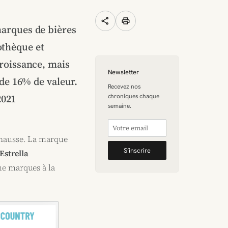
share
print
marques de bières
othèque et
roissance, mais
Newsletter
de 16% de valeur.
Recevez nos
2021
chroniques chaque
semaine.
 hausse. La marque
S’inscrire
Estrella
me marques à la