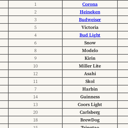
1
Corona
2
Heineken
3
Budweiser
5
Victoria
4
Bud Light
6
Snow
8
Modelo
9
Kirin
10
Miller Lite
12
Asahi
11
Skol
7
Harbin
14
Guinness
13
Coors Light
20
Carlsberg
18
BrewDog
15
Tsingtao