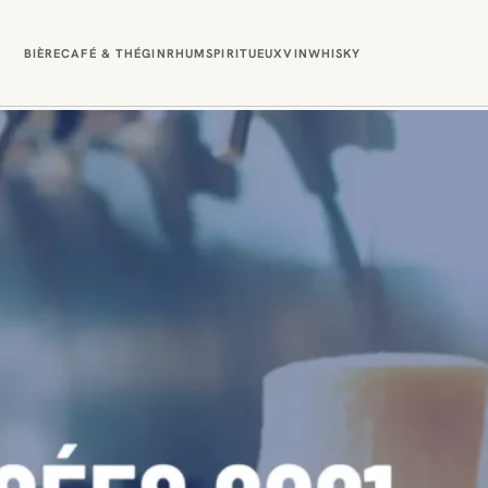
BIÈRE
CAFÉ & THÉ
GIN
RHUM
SPIRITUEUX
VIN
WHISKY