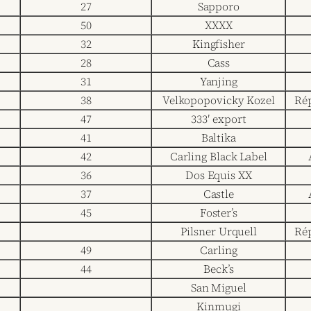
27
Sapporo
50
XXXX
32
Kingfisher
28
Cass
31
Yanjing
38
Velkopopovicky Kozel
Ré
47
333′ export
41
Baltika
42
Carling Black Label
36
Dos Equis XX
37
Castle
45
Foster’s
Pilsner Urquell
Ré
49
Carling
44
Beck’s
San Miguel
Kinmugi