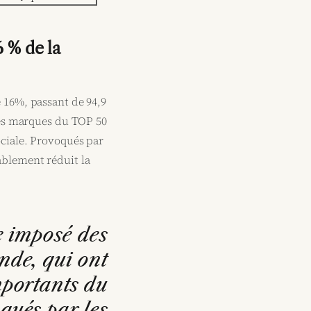
 % de la
 16%, passant de 94,9
 des marques du
TOP 50
ociale. Provoqués par
ablement réduit la
 imposé des
de, qui ont
mportants du
ués par les