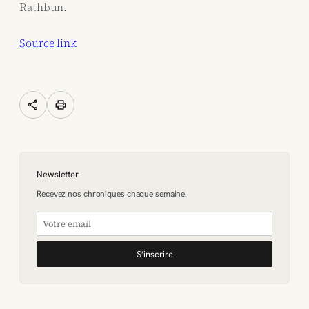
Rathbun.
Source link
share
print
Newsletter
Recevez nos chroniques chaque semaine.
S’inscrire