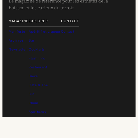
Le magazine de référence pour les esthètes de la
boisson et les curieux du terroir.
MAGAZINE
EXPLORER
CONTACT
Manifeste
Apéritif et Liqueur
Contact
Archives
Bar
Newsletter
Cocktails
Flash Info
Restaurant
Bière
Café & Thé
Gin
Rhum
Spiritueux
Vin
Whisky