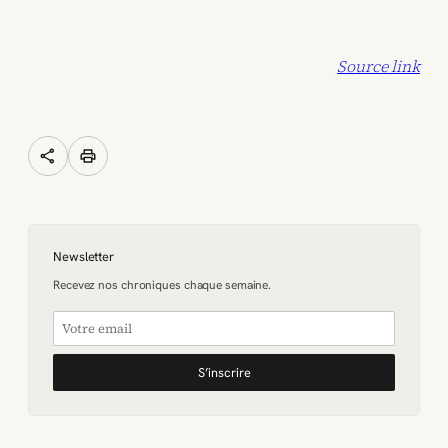
Source link
share
print
Newsletter
Recevez nos chroniques chaque semaine.
S’inscrire