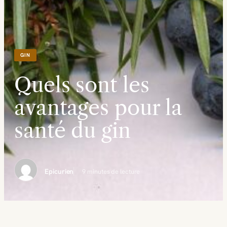
GIN
Quels sont les
avantages pour la
santé du gin
Epicurien
9 minutes de lecture