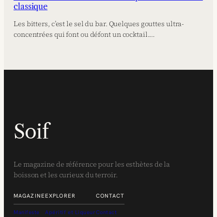
classique
Les bitters, c’est le sel du bar. Quelques gouttes ultra-
concentrées qui font ou défont un cocktail.…
Soif
Le magazine de référence pour les esthètes de la
boisson et les curieux du terroir.
MAGAZINE
EXPLORER
CONTACT
Manifeste
Apéritif et Liqueur
Contact