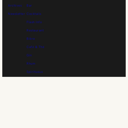
Archives
Bar
Newsletter
Cocktails
Flash Info
Restaurant
Bière
Café & Thé
Gin
Rhum
Spiritueux
Vin
Whisky