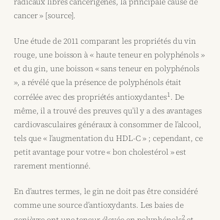
radicaux libres cancérigènes, la principale cause de
cancer » [source].
Une étude de 2011 comparant les propriétés du vin
rouge, une boisson à « haute teneur en polyphénols »
et du gin, une boisson « sans teneur en polyphénols
», a révélé que la présence de polyphénols était
1
corrélée avec des propriétés antioxydantes
. De
même, il a trouvé des preuves qu’il y a des avantages
cardiovasculaires généraux à consommer de l’alcool,
tels que « l’augmentation du HDL-C » ; cependant, ce
petit avantage pour votre « bon cholestérol » est
rarement mentionné.
En d’autres termes, le gin ne doit pas être considéré
comme une source d’antioxydants. Les baies de
2
genièvre ont une teneur élevée en polyphénols
et