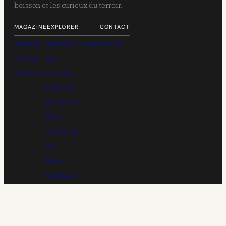
boisson et les curieux du terroir.
MAGAZINE
EXPLORER
CONTACT
Manifeste
Apéritif et Liqueur
Contact
Archives
Bar
Newsletter
Cocktails
Flash Info
Restaurant
Bière
Café & Thé
Gin
Rhum
Spiritueux
Vin
Whisky