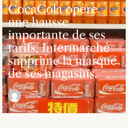
CocaCola opère
une hausse
importante de ses
tarifs, Intermarché
supprime la marque
de ses magasins.
Epicurien
1 minutes de lecture