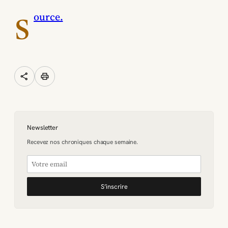
s
ource.
share
print
Newsletter
Recevez nos chroniques chaque semaine.
S’inscrire