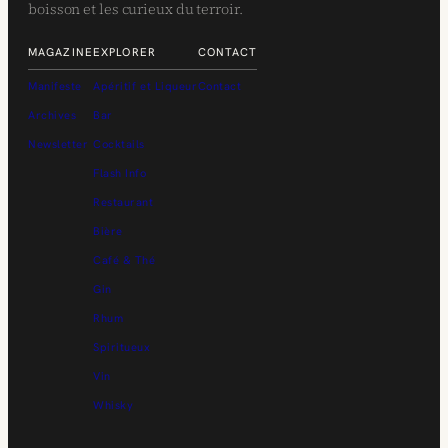
boisson et les curieux du terroir.
MAGAZINE
EXPLORER
CONTACT
Manifeste
Apéritif et Liqueur
Contact
Archives
Bar
Newsletter
Cocktails
Flash Info
Restaurant
Bière
Café & Thé
Gin
Rhum
Spiritueux
Vin
Whisky