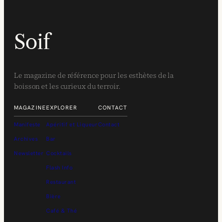
Soif
Le magazine de référence pour les esthètes de la
boisson et les curieux du terroir.
MAGAZINE
EXPLORER
CONTACT
Manifeste
Apéritif et Liqueur
Contact
Archives
Bar
Newsletter
Cocktails
Flash Info
Restaurant
Bière
Café & Thé