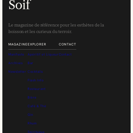
Soif
Le magazine de référence pour les esthètes de la
boisson et les curieux du terroir.
MAGAZINE
EXPLORER
CONTACT
Manifeste
Apéritif et Liqueur
Contact
Archives
Bar
Newsletter
Cocktails
Flash Info
Restaurant
Bière
Café & Thé
Gin
Rhum
Spiritueux